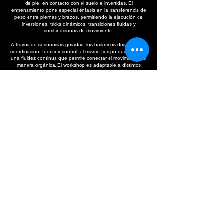
de pie, en contacto con el suelo e invertidas. El
entrenamiento pone especial énfasis en la transferencia de
peso entre piernas y brazos, permitiendo la ejecución de
inversiones, tricks dinámicos, transiciones fluidas y
combinaciones de movimiento.
A través de secuencias guiadas, los bailarines desarrollarán
coordinación, fuerza y control, al mismo tiempo que trabajan
una fluidez continua que permite conectar el movimiento de
manera orgánica. El workshop es adaptable a distintos
niveles y puede impartirse como nivel principiante,
intermedio, avanzado o open level, permitiendo que cada
participante trabaje según su experiencia y capacidades
físicas.
CONTACTO
contactcecealler@gmail.com
Teléfono: +4917681924546
Instagram