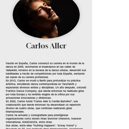
Carlos Aller
Nacido en España, Carlos comenzó su carrera en el mundo de la
danza en 2005, dominando el breakdance en las calles de
Valladolid. Inmerso en la escena de la danza urbana, desarrolló sus
habilidades a través de competiciones por toda España, sentando
las bases de su carrera profesional.
En 2012, Carlos se mudó a Berlín para profundizar su práctica
artística, estudiando danza contemporánea en Tanzfabrik y
explorando diversos estilos y disciplinas. Un año después, cofundó
Frantics Dance Company, que desde entonces ha realizado giras
por toda Europa y ha recibido elogios de la crítica por sus
actuaciones innovadoras y dinámicas.
En 2022, Carlos fundó “Carlos Aller & Cecilia Bartolino”, una
colaboración que desde entonces ha desarrollado un repertorio
diverso de cuatro obras, que continúan realizando giras
internacionales.
Carlos ha actuado y coreografiado para prestigiosas
organizaciones como Akram Khan Summer Intensive, Iwanson
International, MASDANZA, entre otras.
Sus obras, entre ellas “Nothing Happens”, “A/way Home” y