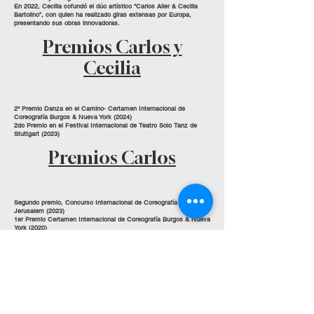
En 2022, Cecilia cofundó el dúo artístico “Carlos Aller & Cecilia
Bartolino”, con quien ha realizado giras extensas por Europa,
presentando sus obras innovadoras.
Premios Carlos y
Cecilia
2º Premio Danza en el Camino- Certamen Internacional de
Coreografía Burgos & Nueva York (2024)
2do Premio en
el Festival Internacional de Teatro Solo Tanz de
Stuttgart (2023)
Premios Carlos
Segundo premio, Concurso Internacional de Coreografía Mash
Jerusalem (2023)
1er Premio Certamen Internacional de Coreografía Burgos & Nueva
York (2020)
2º Premio en el Concurso de Coreografía de Hannover (2020)
La Rinascita