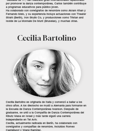
“Saudade de Ti”, han realizado giras internacionales. Apasionado
por promover la danza contemporánea, Carlos también contribuye
a programas educativos para público joven.
Ha colaborado con coreógrafos de renombre como Akram Khan y
Fernando Melo, y su experiencia incluye actuaciones con Theater
Strahl (Berlín), Iron Skulls Co, y producciones como Tristan and
Isolde de La Monnaie De Munt (Bruselas), y muchas otras.
Cecilia Bartolino
Cecilia Bartolino es originaria de Italia y comenzó a bailar a los
cinco años. A los dieciocho se mudó a Alemania para formarse en
la Escuela de Danza Contemporánea Iwanson. Después de
graduarse, se unió a la Compañía de Danza Contemporánea del
Kibutz Masa en Israel y más tarde siguió una carrera
independiente en Tel Aviv.
Cecilia, actualmente radicada en Berlín, ha colaborado con
coreógrafos y compañías de renombre, incluidos Romeo
Castellucci y Wang Ramírez.