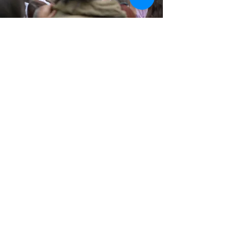
Todo gran proyecto
comienza con una
conversación
Comience el suyo con nosotros hoy.
Desde presentaciones y coreografías hasta
talleres, proyectos para jóvenes públicos y
educación,
Estamos aquí para darle vida a tu visión.
Contacto
contactcecealler@gmail.com
Teléfono: +4917681924546
Instagram