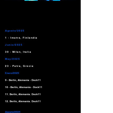
ECHAS DE LA GIRA
ECHAS DE LA GIRA
Agosto/2025
1 - Imatra, Finlandia
Junio/2025
30 - Milan, Italia
May/2025
23 - Patra, Grecia
Enero/2025
9 - Berlín, Alemania - Dock11
10 - Berlín, Alemania - Dock11
11. Berlín, Alemania. Dock11
12. Berlín, Alemania. Dock11
Agosto/2024