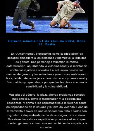
Estreno mundial: 21 de abril de 2024, Dock
11, Berlín
En “A/way Home”, exploramos cómo la superación de
desafíos empodera a las personas y promueve la igualdad
de género. Dos personajes muestran la misma
determinación, equilibrando la vulnerabilidad y la resistencia
contra las injusticias sociales. La actuación desafía las
normas de género y las estructuras jerárquicas, enfatizando
la capacidad de las mujeres para brindar apoyo emocional y
físico, al tiempo que aboga por que los hombres acepten la
sensibilidad y la vulnerabilidad.
Más allá del género, la pieza aborda problemas sociales
más amplios, como la marginación y la desigualdad
económica, y anima a los espectadores a reflexionar sobre
las disparidades en la riqueza y la falta de vivienda. Hace un
llamamiento a favor de una sociedad que trate a todos con
dignidad, independientemente de su origen, raza o clase.
Cuestiona los valores superficiales y destaca el vacío que
pueden generar, centrándose en cambio en la empatía y la
conexión.