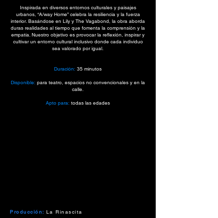
Inspirada en diversos entornos culturales y paisajes
urbanos, “A/way Home” celebra la resiliencia y la fuerza
interior. Basándose en Lily y The Vagabond, la obra aborda
duras realidades al tiempo que fomenta la comprensión y la
empatía. Nuestro objetivo es provocar la reflexión, inspirar y
cultivar un entorno cultural inclusivo donde cada individuo
sea valorado por igual.
Duración:
35 minutos
Disponible:
para teatro, espacios no convencionales y en la
calle.
Apto para:
todas las edades
Producción:
La Rinascita