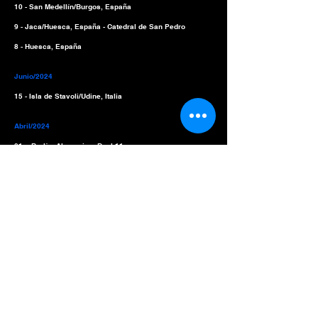
10 - San Medellín/Burgos, España
9 - Jaca/Huesca, España - Catedral de San Pedro
8 - Huesca, España
Junio/2024
15 - Isla de Stavoli/Udine, Italia
Abril/2024
21 – Berlín, Alemania – Dock11