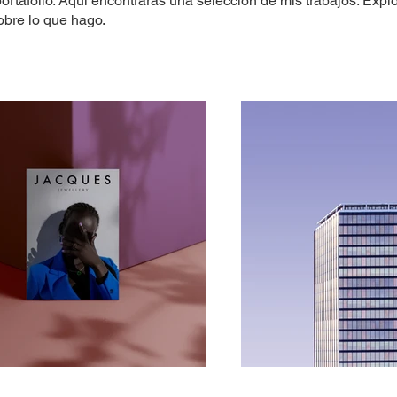
ortafolio. Aquí encontrarás una selección de mis trabajos. Expl
obre lo que hago.