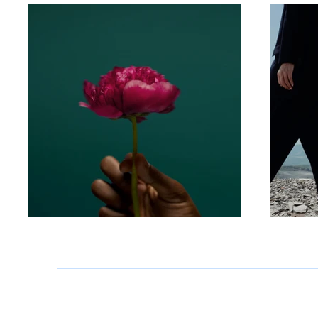
contactcecealler@gmail.com
Telephon