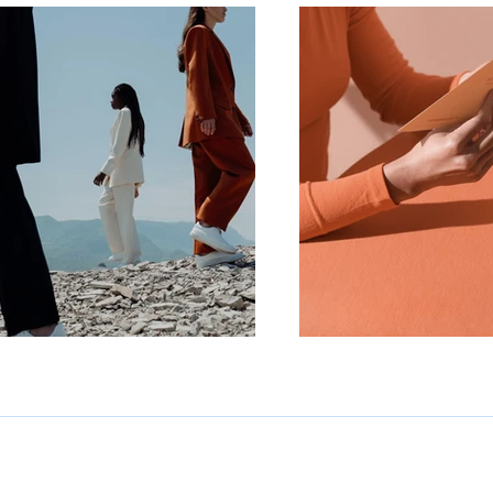
e: +4917681924546
Instagram